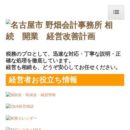
ホーム
黒字化支援
会計の重要性
税務のプロとして、迅速な対応・丁寧な説明・正
確な処理を徹底しています。
経営者お役立ち情報
経営
も
相続
も、どうぞ安心してお任せください。
経営改善オンデマンド講座
経営者お役立ち情報
国の共済制度活用コーナー
補助金・助成金・融資情報
FinTechのお知らせ
TKCシステムQ&A
社長メニューASP版